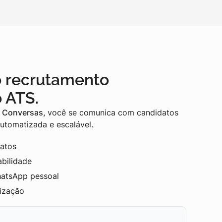
 recrutamento
 ATS.
r Conversas
, você se comunica com candidatos
utomatizada e escalável.
atos
abilidade
hatsApp pessoal
ização