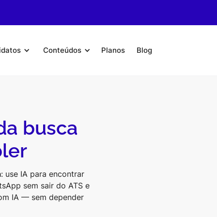
idatos
Conteúdos
Planos
Blog
da busca
ler
a
: use IA para encontrar
atsApp sem sair do ATS e
com IA — sem depender